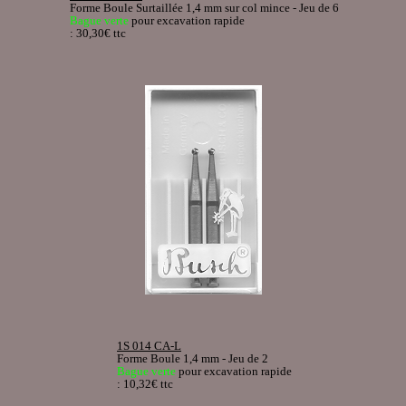
Forme Boule Surtaillée 1,4 mm sur col mince - Jeu de 6
Bague verte
pour excavation rapide
: 30,30€ ttc
1S 014 CA-L
Forme Boule 1,4 mm - Jeu de 2
Bague verte
pour excavation rapide
: 10,32€ ttc