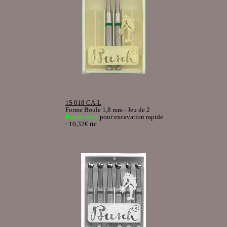
1S 018 CA-L
Forme Boule 1,8 mm - Jeu de 2
Bague verte
pour excavation rapide
: 10,32€ ttc