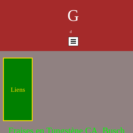
G
d
Liens
Fraises en Tungstène CA Busch