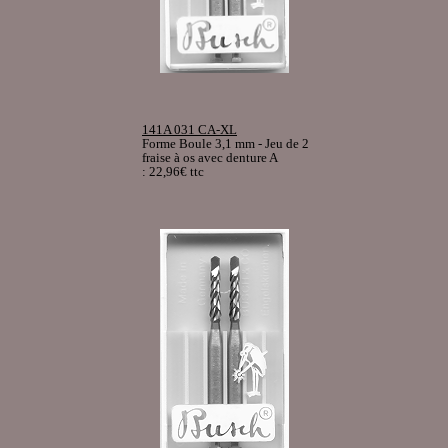
141A 031 CA-XL
Forme Boule 3,1 mm - Jeu de 2
fraise à os avec denture A
: 22,96€ ttc