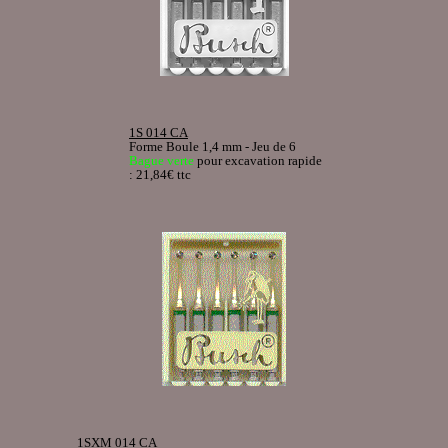
1S 014 CA
Forme Boule 1,4 mm - Jeu de 6
Bague verte
pour excavation rapide
: 21,84€ ttc
1SXM 014 CA