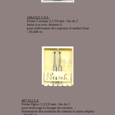
166A 021 CA-L
Forme Conique 2,1/10 mm - Jeu de 2
fraise à os avec denture A
pour enlèvement des copeaux et surface lisse
: 43,44€ ttc
407 012 CA
Forme Ogive 1,2/2,9 mm - Jeu de 2
pour nettoyage et lissage des racines,
élimination des exédents de ciments et autres dépôts
: 28,04€ ttc