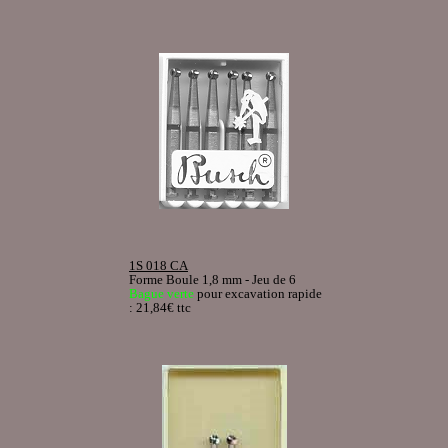
1S 018 CA
Forme Boule 1,8 mm - Jeu de 6
Bague verte
pour excavation rapide
: 21,84€ ttc