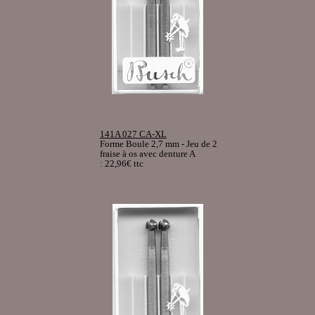
141A 027 CA-XL
Forme Boule 2,7 mm - Jeu de 2
fraise à os avec denture A
: 22,96€ ttc