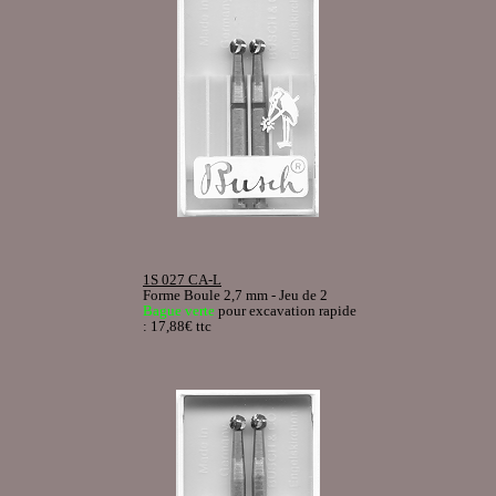
1S 027 CA-L
Forme Boule 2,7 mm - Jeu de 2
Bague verte
pour excavation rapide
: 17,88€ ttc