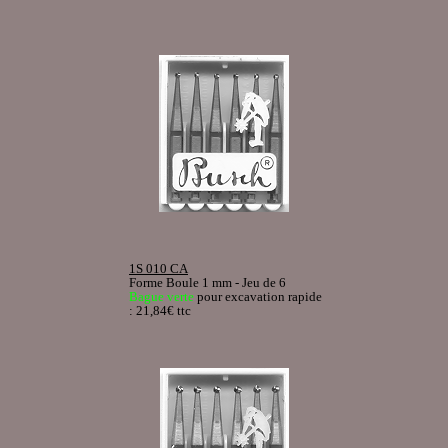
1S 010 CA
Forme Boule 1 mm - Jeu de 6
Bague verte
pour excavation rapide
: 21,84€ ttc