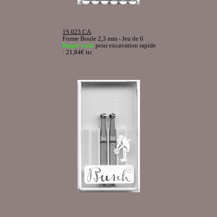
1S 023 CA
Forme Boule 2,3 mm - Jeu de 6
Bague verte
pour excavation rapide
: 21,84€ ttc