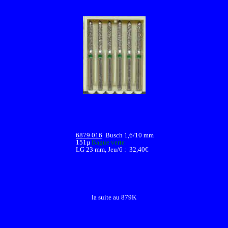
6879 016
Busch 1,6/10 mm
151µ
Bague verte
LG 23 mm, Jeu/6 : 32,40€
la suite au 879K