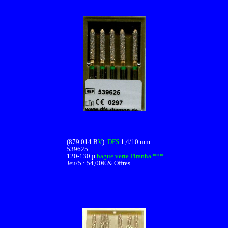
(879 014 B
V
)
DFS
1,4/10 mm
539625
120-130 µ
bague verte
Piranha ***
Jeu/5 : 54,00€ &
Offres