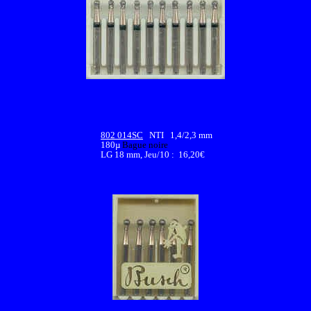
802 014SC
NTI 1,4/2,3 mm
180µ
Bague noire
LG 18 mm, Jeu/10 : 16,20€