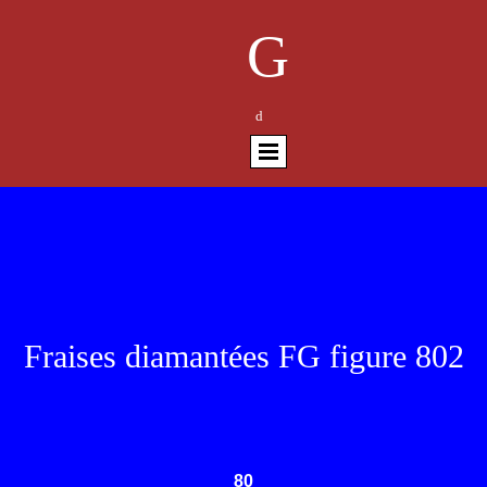
G
d
Fraises diamantées FG figure 802
80